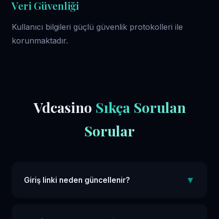
Veri Güvenliği
Kullanıcı bilgileri güçlü güvenlik protokolleri ile
korunmaktadır.
Vdcasino
Sıkça Sorulan
Sorular
▼
Giriş linki neden güncellenir?
Erişim sürekliliğini sağlamak ve güvenliği artırmak
için giriş adresi zaman zaman yenilenebilir.