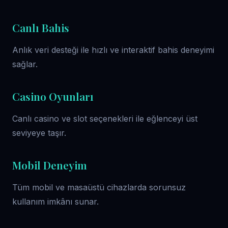
Canlı Bahis
Anlık veri desteği ile hızlı ve interaktif bahis deneyimi
sağlar.
Casino Oyunları
Canlı casino ve slot seçenekleri ile eğlenceyi üst
seviyeye taşır.
Mobil Deneyim
Tüm mobil ve masaüstü cihazlarda sorunsuz
kullanım imkânı sunar.