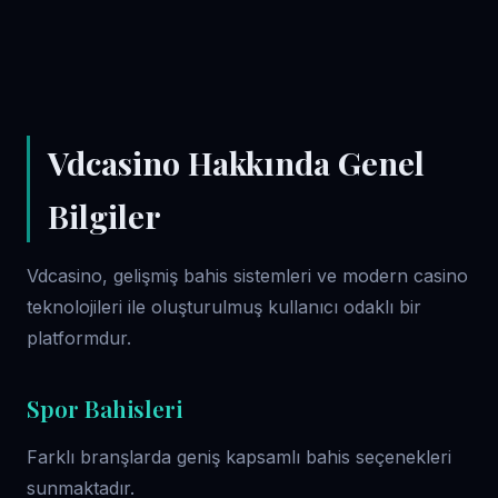
Vdcasino Hakkında Genel
Bilgiler
Vdcasino, gelişmiş bahis sistemleri ve modern casino
teknolojileri ile oluşturulmuş kullanıcı odaklı bir
platformdur.
Spor Bahisleri
Farklı branşlarda geniş kapsamlı bahis seçenekleri
sunmaktadır.