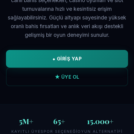
canlı bahis seçenekleri, casino oyunları ve slot
turnuvalarına hızlı ve kesintisiz erişim
sağlayabilirsiniz. Güçlü altyapı sayesinde yüksek
oranlı bahis fırsatları ve anlık veri akışı destekli
gelişmiş bir oyun deneyimi sunulur.
⬥ GİRİŞ YAP
★ ÜYE OL
5M+
65+
15.000+
KAYITLI ÜYE
SPOR SEÇENEĞI
OYUN ALTERNATIFI