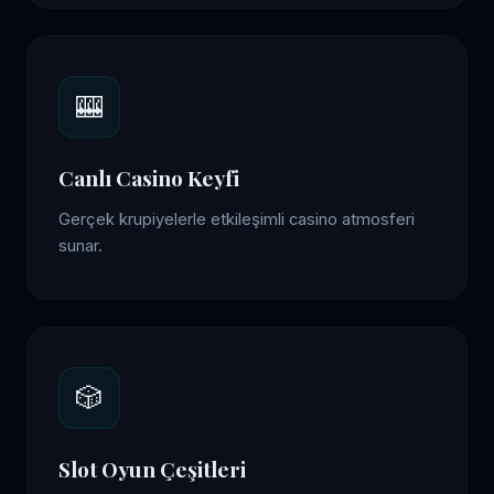
🎰
Canlı Casino Keyfi
Gerçek krupiyelerle etkileşimli casino atmosferi
sunar.
🎲
Slot Oyun Çeşitleri