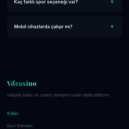
▼
Kaç farklı spor seçeneği var?
65’ten fazla spor kategorisinde bahis
yapılabilmektedir.
▼
Mobil cihazlarda çalışır mı?
Evet, tüm mobil cihazlar ve tabletlerle tam uyumlu
şekilde çalışır.
Vdcasino
Gelişmiş bahis ve casino deneyimi sunan dijital platform.
Bahis
Spor Bahisleri