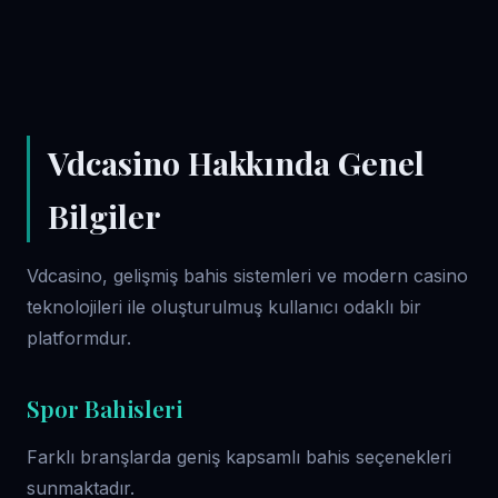
Vdcasino Hakkında Genel
Bilgiler
Vdcasino, gelişmiş bahis sistemleri ve modern casino
teknolojileri ile oluşturulmuş kullanıcı odaklı bir
platformdur.
Spor Bahisleri
Farklı branşlarda geniş kapsamlı bahis seçenekleri
sunmaktadır.