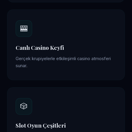
🎰
Canlı Casino Keyfi
Gerçek krupiyelerle etkileşimli casino atmosferi
sunar.
🎲
Slot Oyun Çeşitleri