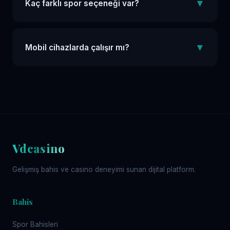
▼
Kaç farklı spor seçeneği var?
65’ten fazla spor kategorisinde bahis
yapılabilmektedir.
▼
Mobil cihazlarda çalışır mı?
Evet, tüm mobil cihazlar ve tabletlerle tam uyumlu
şekilde çalışır.
Vdcasino
Gelişmiş bahis ve casino deneyimi sunan dijital platform.
Bahis
Spor Bahisleri