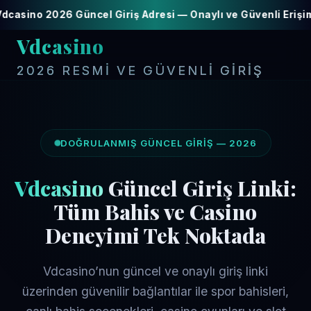
no 2026 Güncel Giriş Adresi — Onaylı ve Güvenli Erişim Kana
Vdcasino
2026 RESMI VE GÜVENLI GIRIŞ
DOĞRULANMIŞ GÜNCEL GIRIŞ — 2026
Vdcasino
Güncel Giriş Linki:
Tüm Bahis ve Casino
Deneyimi Tek Noktada
Vdcasino’nun güncel ve onaylı giriş linki
üzerinden güvenilir bağlantılar ile spor bahisleri,