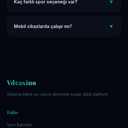
▼
Kaç farklı spor seçeneği var?
65’ten fazla spor kategorisinde bahis
yapılabilmektedir.
▼
Mobil cihazlarda çalışır mı?
Evet, tüm mobil cihazlar ve tabletlerle tam uyumlu
şekilde çalışır.
Vdcasino
Gelişmiş bahis ve casino deneyimi sunan dijital platform.
Bahis
Spor Bahisleri