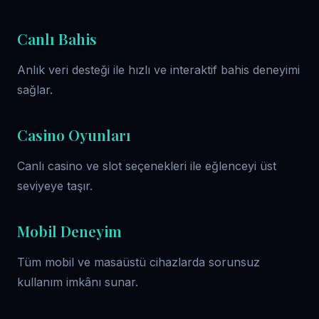
Canlı Bahis
Anlık veri desteği ile hızlı ve interaktif bahis deneyimi
sağlar.
Casino Oyunları
Canlı casino ve slot seçenekleri ile eğlenceyi üst
seviyeye taşır.
Mobil Deneyim
Tüm mobil ve masaüstü cihazlarda sorunsuz
kullanım imkânı sunar.