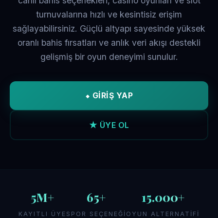
canlı bahis seçenekleri, casino oyunları ve slot
turnuvalarına hızlı ve kesintisiz erişim
sağlayabilirsiniz. Güçlü altyapı sayesinde yüksek
oranlı bahis fırsatları ve anlık veri akışı destekli
gelişmiş bir oyun deneyimi sunulur.
⬥ GİRİŞ YAP
★ ÜYE OL
5M+
65+
15.000+
KAYITLI ÜYE
SPOR SEÇENEĞI
OYUN ALTERNATIFI