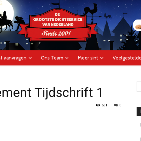
ht aanvragen
Ons Team
Meer sint
Veelgestelde
ent Tijdschrift 1
631
0