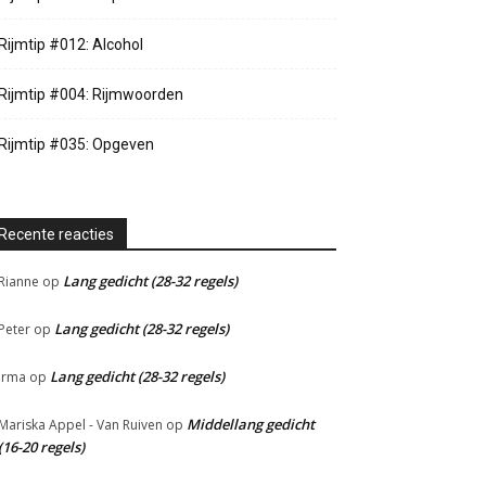
Rijmtip #012: Alcohol
Rijmtip #004: Rijmwoorden
Rijmtip #035: Opgeven
Recente reacties
Lang gedicht (28-32 regels)
Rianne
op
Lang gedicht (28-32 regels)
Peter
op
Lang gedicht (28-32 regels)
Irma
op
Middellang gedicht
Mariska Appel - Van Ruiven
op
(16-20 regels)