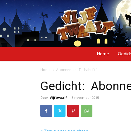
Home
Gedic
Home
Abonnement Tijdschrift 1
Gedicht:
Abonnem
Door
Vijftwaalf
-
8 november 2015