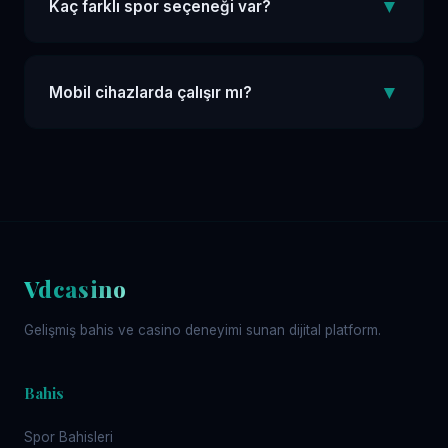
▼
Kaç farklı spor seçeneği var?
65’ten fazla spor kategorisinde bahis
yapılabilmektedir.
▼
Mobil cihazlarda çalışır mı?
Evet, tüm mobil cihazlar ve tabletlerle tam uyumlu
şekilde çalışır.
Vdcasino
Gelişmiş bahis ve casino deneyimi sunan dijital platform.
Bahis
Spor Bahisleri