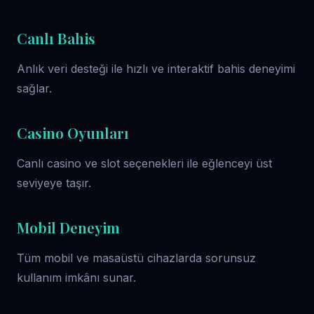
Canlı Bahis
Anlık veri desteği ile hızlı ve interaktif bahis deneyimi
sağlar.
Casino Oyunları
Canlı casino ve slot seçenekleri ile eğlenceyi üst
seviyeye taşır.
Mobil Deneyim
Tüm mobil ve masaüstü cihazlarda sorunsuz
kullanım imkânı sunar.