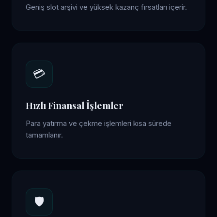
Geniş slot arşivi ve yüksek kazanç fırsatları içerir.
💳
Hızlı Finansal İşlemler
Para yatırma ve çekme işlemleri kısa sürede
tamamlanır.
🛡️