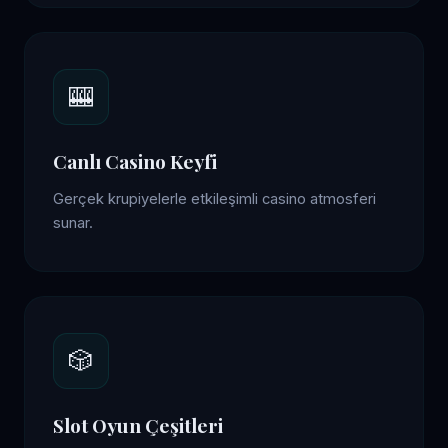
🎰
Canlı Casino Keyfi
Gerçek krupiyelerle etkileşimli casino atmosferi
sunar.
🎲
Slot Oyun Çeşitleri