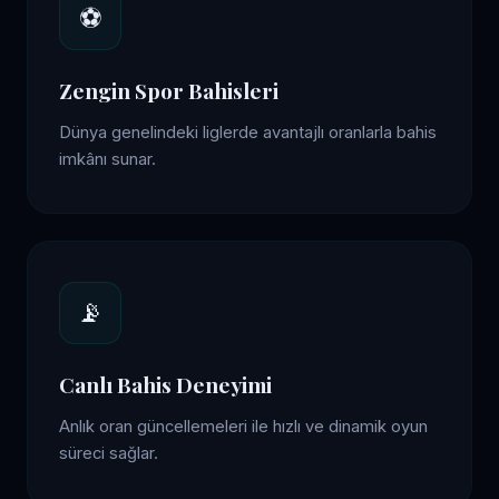
⚽
Zengin Spor Bahisleri
Dünya genelindeki liglerde avantajlı oranlarla bahis
imkânı sunar.
📡
Canlı Bahis Deneyimi
Anlık oran güncellemeleri ile hızlı ve dinamik oyun
süreci sağlar.