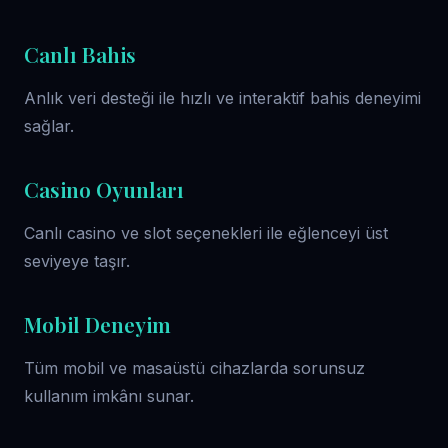
Canlı Bahis
Anlık veri desteği ile hızlı ve interaktif bahis deneyimi
sağlar.
Casino Oyunları
Canlı casino ve slot seçenekleri ile eğlenceyi üst
seviyeye taşır.
Mobil Deneyim
Tüm mobil ve masaüstü cihazlarda sorunsuz
kullanım imkânı sunar.