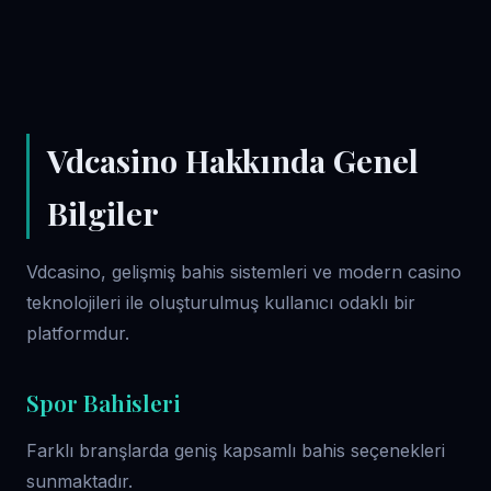
Vdcasino Hakkında Genel
Bilgiler
Vdcasino, gelişmiş bahis sistemleri ve modern casino
teknolojileri ile oluşturulmuş kullanıcı odaklı bir
platformdur.
Spor Bahisleri
Farklı branşlarda geniş kapsamlı bahis seçenekleri
sunmaktadır.