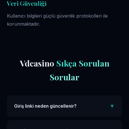
Veri Güvenliği
Kullanıcı bilgileri güçlü güvenlik protokolleri ile
korunmaktadır.
Vdcasino
Sıkça Sorulan
Sorular
▼
Giriş linki neden güncellenir?
Erişim sürekliliğini sağlamak ve güvenliği artırmak
için giriş adresi zaman zaman yenilenebilir.