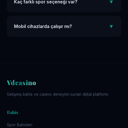
▼
Kaç farklı spor seçeneği var?
65’ten fazla spor kategorisinde bahis
yapılabilmektedir.
▼
Mobil cihazlarda çalışır mı?
Evet, tüm mobil cihazlar ve tabletlerle tam uyumlu
şekilde çalışır.
Vdcasino
Gelişmiş bahis ve casino deneyimi sunan dijital platform.
Bahis
Spor Bahisleri