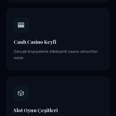
🎰
Canlı Casino Keyfi
Gerçek krupiyelerle etkileşimli casino atmosferi
sunar.
🎲
Slot Oyun Çeşitleri