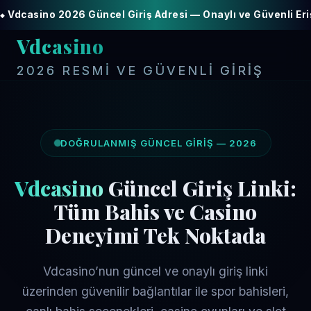
asino 2026 Güncel Giriş Adresi — Onaylı ve Güvenli Erişim K
Vdcasino
2026 RESMI VE GÜVENLI GIRIŞ
DOĞRULANMIŞ GÜNCEL GIRIŞ — 2026
Vdcasino
Güncel Giriş Linki:
Tüm Bahis ve Casino
Deneyimi Tek Noktada
Vdcasino’nun güncel ve onaylı giriş linki
üzerinden güvenilir bağlantılar ile spor bahisleri,