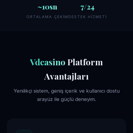
~10sn
7/24
ORTALAMA ÇEKIM
DESTEK HIZMETI
Vdcasino
Platform
Avantajları
Yenilikçi sistem, geniş içerik ve kullanıcı dostu
arayüz ile güçlü deneyim.