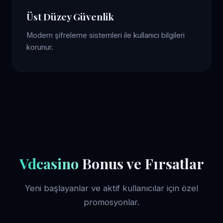
Üst Düzey Güvenlik
Modern şifreleme sistemleri ile kullanıcı bilgileri
korunur.
Vdcasino
Bonus ve Fırsatlar
Yeni başlayanlar ve aktif kullanıcılar için özel
promosyonlar.