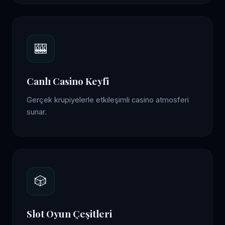
🎰
Canlı Casino Keyfi
Gerçek krupiyelerle etkileşimli casino atmosferi
sunar.
🎲
Slot Oyun Çeşitleri