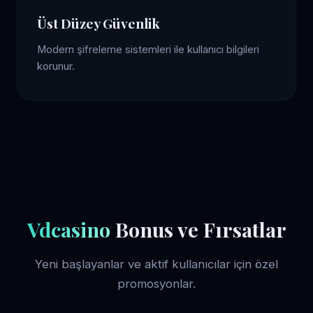
Üst Düzey Güvenlik
Modern şifreleme sistemleri ile kullanıcı bilgileri
korunur.
Vdcasino
Bonus ve Fırsatlar
Yeni başlayanlar ve aktif kullanıcılar için özel
promosyonlar.