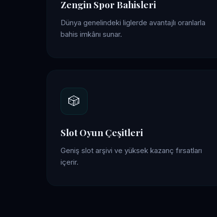
Zengin Spor Bahisleri
Dünya genelindeki liglerde avantajlı oranlarla
bahis imkânı sunar.
🎲
Slot Oyun Çeşitleri
Geniş slot arşivi ve yüksek kazanç fırsatları
içerir.