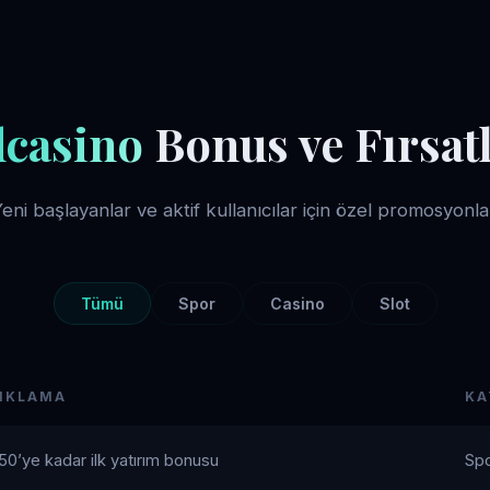
casino
Bonus ve Fırsat
eni başlayanlar ve aktif kullanıcılar için özel promosyonla
Tümü
Spor
Casino
Slot
IKLAMA
KA
0’ye kadar ilk yatırım bonusu
Sp