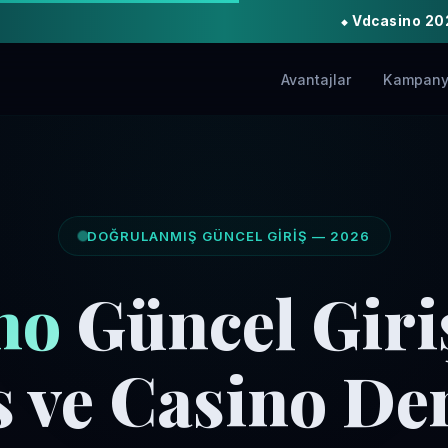
⬥ Vdcasino 2026 Güncel Giriş A
Avantajlar
Kampany
DOĞRULANMIŞ GÜNCEL GIRIŞ — 2026
no
Güncel Giriş
 ve Casino De