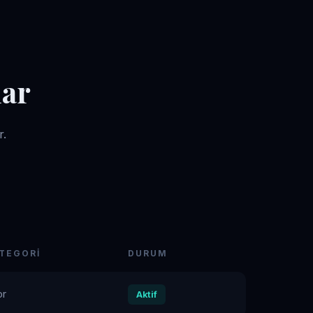
lar
r.
TEGORI
DURUM
or
Aktif