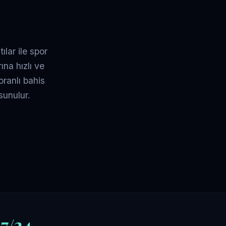
ılar ile spor
ına hızlı ve
oranlı bahis
sunulur.
7/24