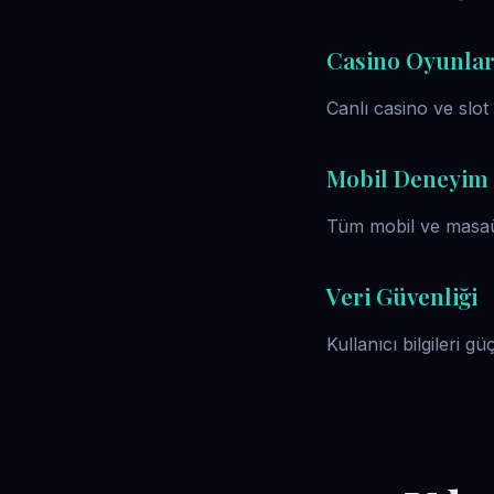
Casino Oyunlar
Canlı casino ve slot 
Mobil Deneyim
Tüm mobil ve masaü
Veri Güvenliği
Kullanıcı bilgileri g