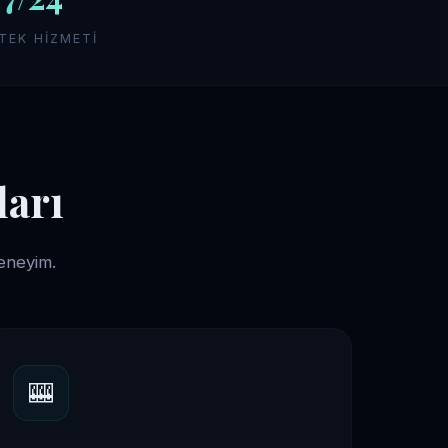
TEK HIZMETI
ları
deneyim.
🎰