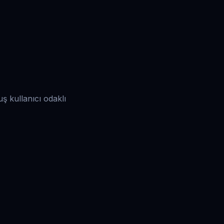
uş kullanıcı odaklı