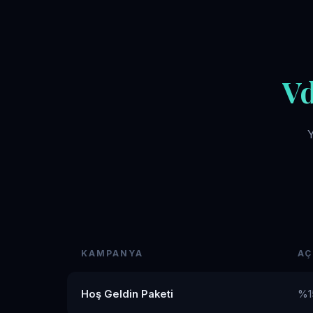
Vd
Y
KAMPANYA
AÇ
Hoş Geldin Paketi
%15