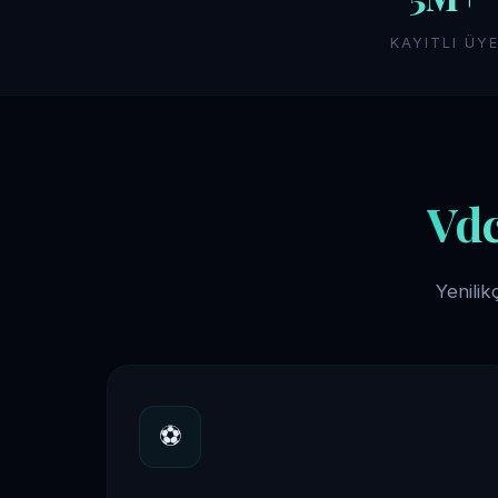
KAYITLI ÜY
Vd
Yenilik
⚽