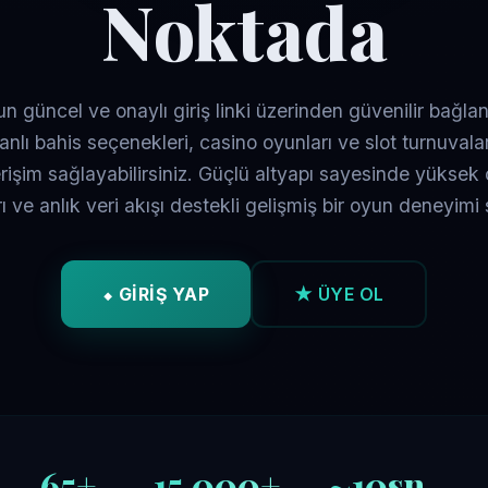
Noktada
 güncel ve onaylı giriş linki üzerinden güvenilir bağlant
canlı bahis seçenekleri, casino oyunları ve slot turnuvalar
erişim sağlayabilirsiniz. Güçlü altyapı sayesinde yüksek 
arı ve anlık veri akışı destekli gelişmiş bir oyun deneyimi 
⬥ GİRİŞ YAP
★ ÜYE OL
65+
15.000+
~10sn