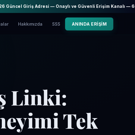
dresi — Onaylı ve Güvenli Erişim Kanalı — 65+ Spor Dalında 
alar
Hakkımızda
SSS
ANINDA ERİŞİM
 Linki:
neyimi Tek