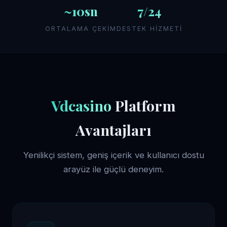
~10sn
7/24
ORTALAMA ÇEKIM
DESTEK HIZMETI
Vdcasino
Platform
Avantajları
Yenilikçi sistem, geniş içerik ve kullanıcı dostu
arayüz ile güçlü deneyim.