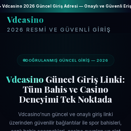
sino 2026 Güncel Giriş Adresi — Onaylı ve Güvenli Erişim Ka
Vdcasino
2026 RESMI VE GÜVENLI GIRIŞ
DOĞRULANMIŞ GÜNCEL GIRIŞ — 2026
Vdcasino
Güncel Giriş Linki:
Tüm Bahis ve Casino
Deneyimi Tek Noktada
Vdcasino’nun güncel ve onaylı giriş linki
üzerinden güvenilir bağlantılar ile spor bahisleri,