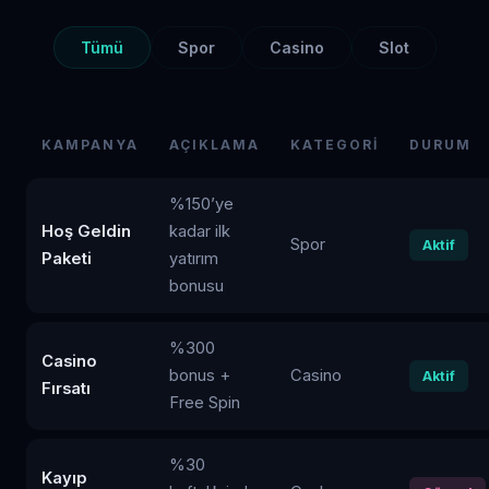
Tümü
Spor
Casino
Slot
KAMPANYA
AÇIKLAMA
KATEGORI
DURUM
%150’ye
Hoş Geldin
kadar ilk
Spor
Aktif
Paketi
yatırım
bonusu
%300
Casino
bonus +
Casino
Aktif
Fırsatı
Free Spin
%30
Kayıp