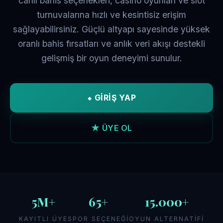
canlı bahis seçenekleri, casino oyunları ve slot
turnuvalarına hızlı ve kesintisiz erişim
sağlayabilirsiniz. Güçlü altyapı sayesinde yüksek
oranlı bahis fırsatları ve anlık veri akışı destekli
gelişmiş bir oyun deneyimi sunulur.
⬥ GİRİŞ YAP
★ ÜYE OL
5M+
65+
15.000+
KAYITLI ÜYE
SPOR SEÇENEĞI
OYUN ALTERNATIFI