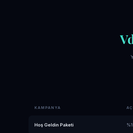
Vd
Y
KAMPANYA
AÇ
Hoş Geldin Paketi
%15