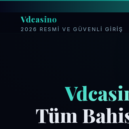
Vdcasino
2026 RESMI VE GÜVENLI GIRIŞ
Vdcasi
Tüm Bahis