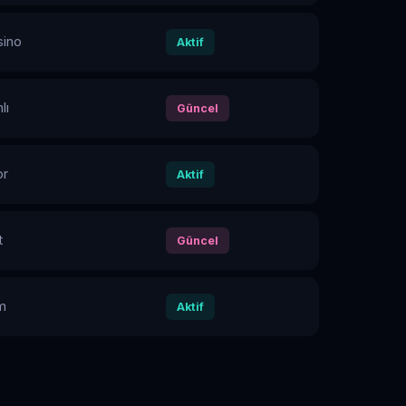
sino
Aktif
lı
Güncel
or
Aktif
t
Güncel
m
Aktif