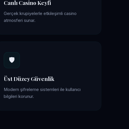
Canlı Casino Keyfi
Gerçek krupiyelerle etkileşimli casino
atmosferi sunar.
🛡️
Üst Düzey Güvenlik
Modern şifreleme sistemleri ile kullanıcı
bilgileri korunur.