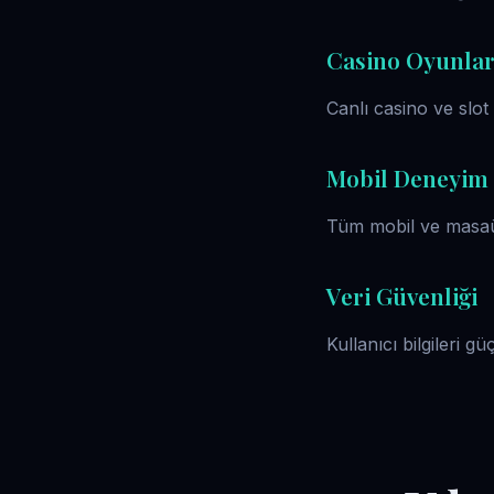
Casino Oyunlar
Canlı casino ve slot 
Mobil Deneyim
Tüm mobil ve masaü
Veri Güvenliği
Kullanıcı bilgileri g