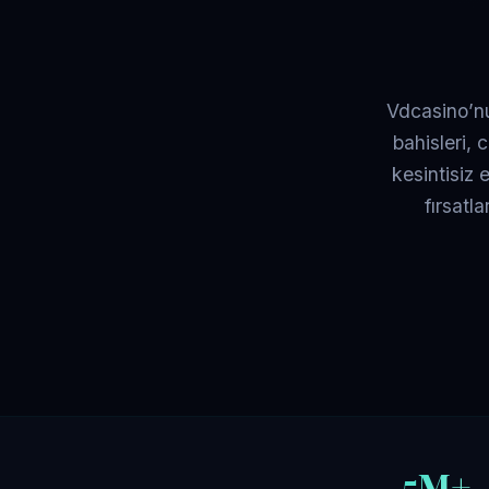
Vdcasino’nun
bahisleri, 
kesintisiz 
fırsatl
5M+