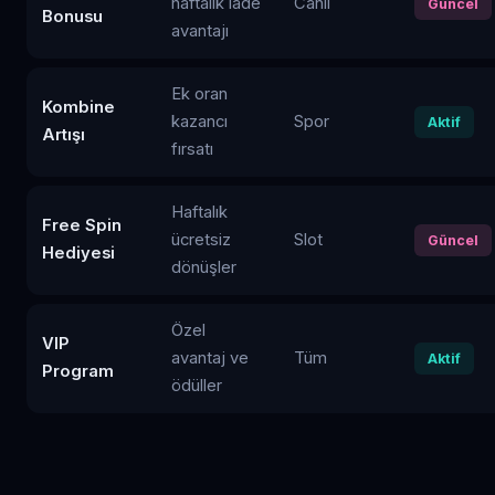
haftalık iade
Canlı
Güncel
Bonusu
avantajı
Ek oran
Kombine
kazancı
Spor
Aktif
Artışı
fırsatı
Haftalık
Free Spin
ücretsiz
Slot
Güncel
Hediyesi
dönüşler
Özel
VIP
avantaj ve
Tüm
Aktif
Program
ödüller