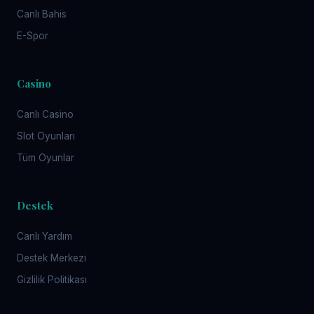
Canlı Bahis
E-Spor
Casino
Canlı Casino
Slot Oyunları
Tüm Oyunlar
Destek
Canlı Yardım
Destek Merkezi
Gizlilik Politikası