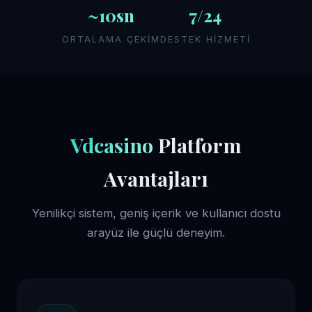
~10sn
7/24
ORTALAMA ÇEKIM
DESTEK HIZMETI
Vdcasino
Platform
Avantajları
Yenilikçi sistem, geniş içerik ve kullanıcı dostu
arayüz ile güçlü deneyim.