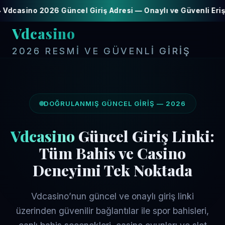
sino 2026 Güncel Giriş Adresi — Onaylı ve Güvenli Erişim Ka
Vdcasino
2026 RESMI VE GÜVENLI GIRIŞ
DOĞRULANMIŞ GÜNCEL GIRIŞ — 2026
Vdcasino
Güncel Giriş Linki:
Tüm Bahis ve Casino
Deneyimi Tek Noktada
Vdcasino’nun güncel ve onaylı giriş linki
üzerinden güvenilir bağlantılar ile spor bahisleri,