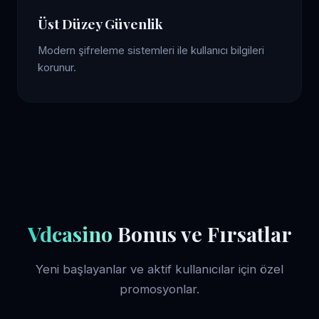
Üst Düzey Güvenlik
Modern şifreleme sistemleri ile kullanıcı bilgileri
korunur.
Vdcasino
Bonus ve Fırsatlar
Yeni başlayanlar ve aktif kullanıcılar için özel
promosyonlar.