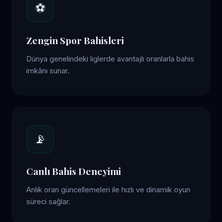
⚽
Zengin Spor Bahisleri
Dünya genelindeki liglerde avantajlı oranlarla bahis
imkânı sunar.
📡
Canlı Bahis Deneyimi
Anlık oran güncellemeleri ile hızlı ve dinamik oyun
süreci sağlar.