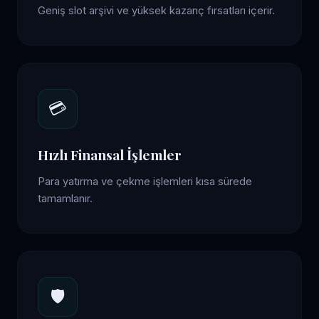
Geniş slot arşivi ve yüksek kazanç fırsatları içerir.
💳
Hızlı Finansal İşlemler
Para yatırma ve çekme işlemleri kısa sürede
tamamlanır.
🛡️