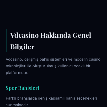
Vdcasino Hakkında Genel
Bilgiler
Vdcasino, gelişmiş bahis sistemleri ve modern casino
teknolojileri ile oluşturulmuş kullanıcı odaklı bir
platformdur.
Spor Bahisleri
Farklı branşlarda geniş kapsamlı bahis seçenekleri
sunmaktadır.