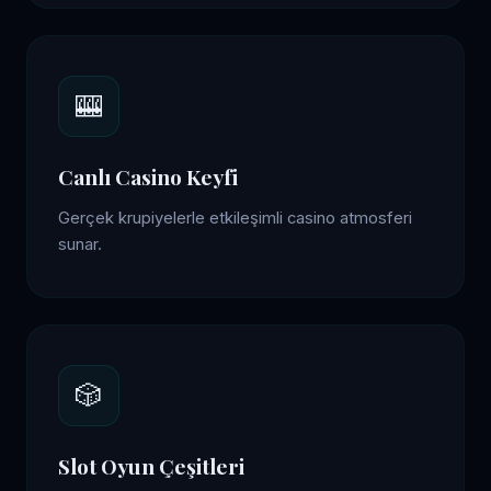
🎰
Canlı Casino Keyfi
Gerçek krupiyelerle etkileşimli casino atmosferi
sunar.
🎲
Slot Oyun Çeşitleri