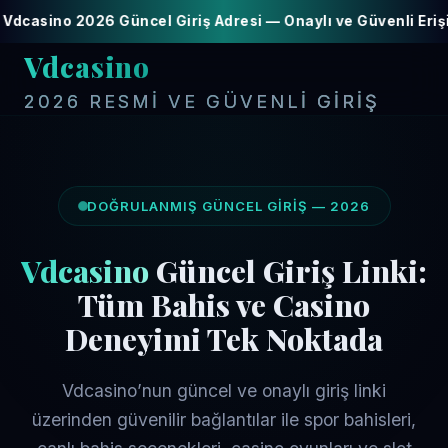
sino 2026 Güncel Giriş Adresi — Onaylı ve Güvenli Erişim Ka
Vdcasino
2026 RESMI VE GÜVENLI GIRIŞ
DOĞRULANMIŞ GÜNCEL GIRIŞ — 2026
Vdcasino
Güncel Giriş Linki:
Tüm Bahis ve Casino
Deneyimi Tek Noktada
Vdcasino’nun güncel ve onaylı giriş linki
üzerinden güvenilir bağlantılar ile spor bahisleri,