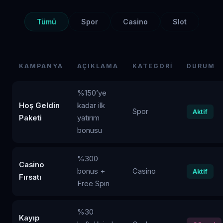
Tümü
Spor
Casino
Slot
KAMPANYA
AÇIKLAMA
KATEGORI
DURUM
%150’ye
Hoş Geldin
kadar ilk
Spor
Aktif
Paketi
yatırım
bonusu
%300
Casino
bonus +
Casino
Aktif
Fırsatı
Free Spin
%30
Kayıp