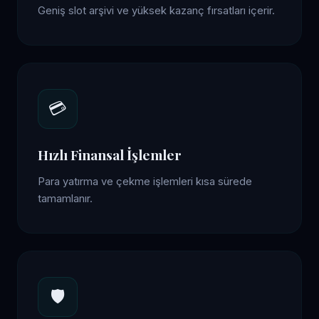
Geniş slot arşivi ve yüksek kazanç fırsatları içerir.
💳
Hızlı Finansal İşlemler
Para yatırma ve çekme işlemleri kısa sürede
tamamlanır.
🛡️