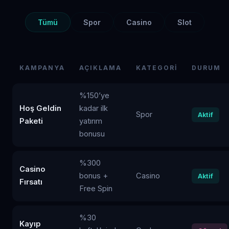
Tümü
Spor
Casino
Slot
KAMPANYA
AÇIKLAMA
KATEGORI
DURUM
%150’ye
Hoş Geldin
kadar ilk
Spor
Aktif
Paketi
yatırım
bonusu
%300
Casino
bonus +
Casino
Aktif
Fırsatı
Free Spin
%30
Kayıp