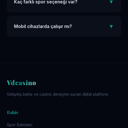
▼
Kaç farklı spor seçeneği var?
65’ten fazla spor kategorisinde bahis
yapılabilmektedir.
▼
Mobil cihazlarda çalışır mı?
Evet, tüm mobil cihazlar ve tabletlerle tam uyumlu
şekilde çalışır.
Vdcasino
Gelişmiş bahis ve casino deneyimi sunan dijital platform.
Bahis
Spor Bahisleri