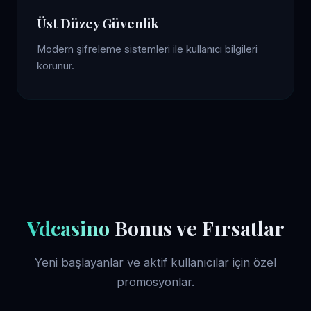
Üst Düzey Güvenlik
Modern şifreleme sistemleri ile kullanıcı bilgileri
korunur.
Vdcasino
Bonus ve Fırsatlar
Yeni başlayanlar ve aktif kullanıcılar için özel
promosyonlar.