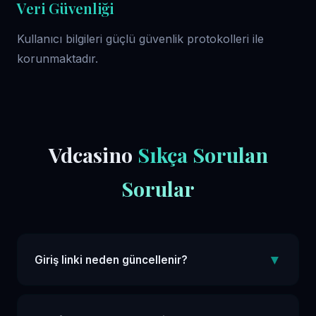
Veri Güvenliği
Kullanıcı bilgileri güçlü güvenlik protokolleri ile
korunmaktadır.
Vdcasino
Sıkça Sorulan
Sorular
▼
Giriş linki neden güncellenir?
Erişim sürekliliğini sağlamak ve güvenliği artırmak
için giriş adresi zaman zaman yenilenebilir.