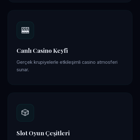
🎰
Canlı Casino Keyfi
Gerçek krupiyelerle etkileşimli casino atmosferi
sunar.
🎲
Slot Oyun Çeşitleri