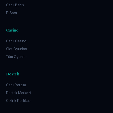
Canlı Bahis
E-Spor
Casino
Canlı Casino
Slot Oyunları
Tüm Oyunlar
Destek
Canlı Yardım
Destek Merkezi
Gizlilik Politikası