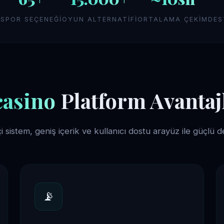
E
SPOR SEÇENEĞI
OYUN ALTERNATIFI
ORTALAMA ÇEKIM
DES
casino
Platform Avantaj
çi sistem, geniş içerik ve kullanıcı dostu arayüz ile güçlü 
📡