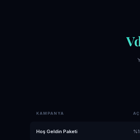
Vd
Y
KAMPANYA
AÇ
Hoş Geldin Paketi
%15