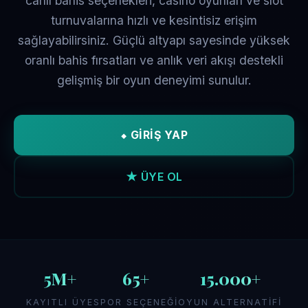
canlı bahis seçenekleri, casino oyunları ve slot
turnuvalarına hızlı ve kesintisiz erişim
sağlayabilirsiniz. Güçlü altyapı sayesinde yüksek
oranlı bahis fırsatları ve anlık veri akışı destekli
gelişmiş bir oyun deneyimi sunulur.
⬥ GİRİŞ YAP
★ ÜYE OL
5M+
65+
15.000+
KAYITLI ÜYE
SPOR SEÇENEĞI
OYUN ALTERNATIFI