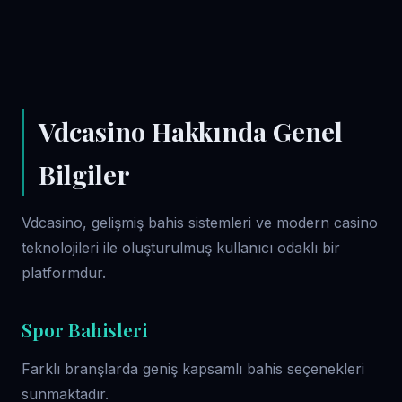
Vdcasino Hakkında Genel
Bilgiler
Vdcasino, gelişmiş bahis sistemleri ve modern casino
teknolojileri ile oluşturulmuş kullanıcı odaklı bir
platformdur.
Spor Bahisleri
Farklı branşlarda geniş kapsamlı bahis seçenekleri
sunmaktadır.