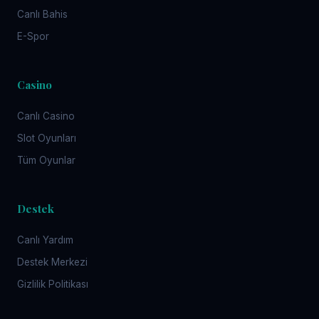
Canlı Bahis
E-Spor
Casino
Canlı Casino
Slot Oyunları
Tüm Oyunlar
Destek
Canlı Yardım
Destek Merkezi
Gizlilik Politikası