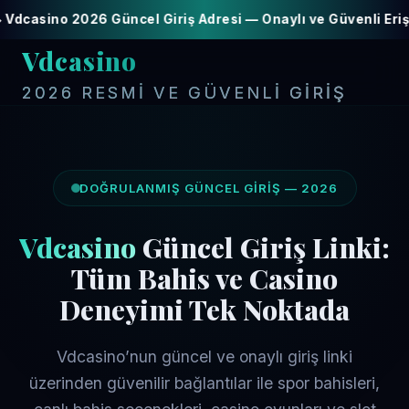
sino 2026 Güncel Giriş Adresi — Onaylı ve Güvenli Erişim Ka
Vdcasino
2026 RESMI VE GÜVENLI GIRIŞ
DOĞRULANMIŞ GÜNCEL GIRIŞ — 2026
Vdcasino
Güncel Giriş Linki:
Tüm Bahis ve Casino
Deneyimi Tek Noktada
Vdcasino’nun güncel ve onaylı giriş linki
üzerinden güvenilir bağlantılar ile spor bahisleri,