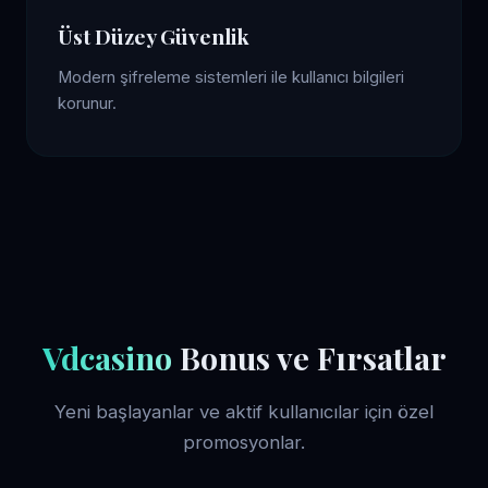
Üst Düzey Güvenlik
Modern şifreleme sistemleri ile kullanıcı bilgileri
korunur.
Vdcasino
Bonus ve Fırsatlar
Yeni başlayanlar ve aktif kullanıcılar için özel
promosyonlar.