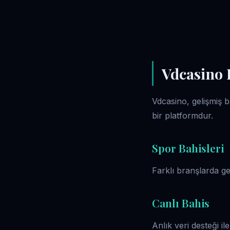
Vdcasino 
Vdcasino, gelişmiş b
bir platformdur.
Spor Bahisleri
Farklı branşlarda g
Canlı Bahis
Anlık veri desteği il