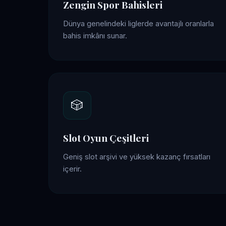
Zengin Spor Bahisleri
Dünya genelindeki liglerde avantajlı oranlarla
bahis imkânı sunar.
🎲
Slot Oyun Çeşitleri
Geniş slot arşivi ve yüksek kazanç fırsatları
içerir.