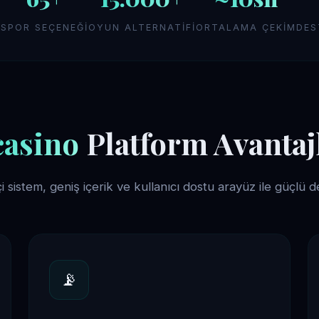
E
SPOR SEÇENEĞI
OYUN ALTERNATIFI
ORTALAMA ÇEKIM
DES
casino
Platform Avantaj
çi sistem, geniş içerik ve kullanıcı dostu arayüz ile güçlü 
📡