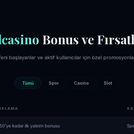
casino
Bonus ve Fırsat
eni başlayanlar ve aktif kullanıcılar için özel promosyonla
Tümü
Spor
Casino
Slot
IKLAMA
KA
0’ye kadar ilk yatırım bonusu
Sp