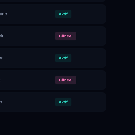
sino
Aktif
lı
Güncel
or
Aktif
t
Güncel
m
Aktif