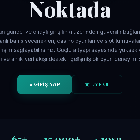
Noktada
 güncel ve onaylı giriş linki üzerinden güvenilir bağlant
canlı bahis seçenekleri, casino oyunları ve slot turnuvalar
erişim sağlayabilirsiniz. Güçlü altyapı sayesinde yüksek 
arı ve anlık veri akışı destekli gelişmiş bir oyun deneyimi 
⬥ GİRİŞ YAP
★ ÜYE OL
65+
15.000+
~10sn