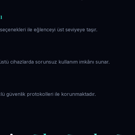
ı
seçenekleri ile eğlenceyi üst seviyeye taşır.
stü cihazlarda sorunsuz kullanım imkânı sunar.
üçlü güvenlik protokolleri ile korunmaktadır.