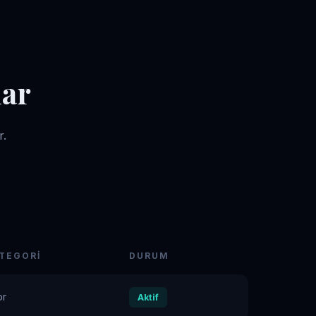
lar
r.
TEGORI
DURUM
or
Aktif