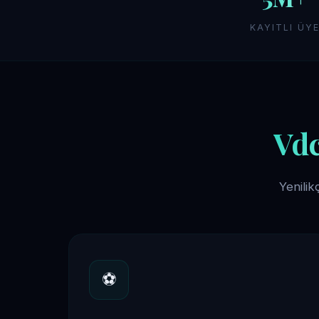
KAYITLI ÜY
Vd
Yenilik
⚽